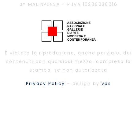
BY MALINPENSA – P.IVA 10206030016
È vietata la riproduzione, anche parziale, dei
contenuti con qualsiasi mezzo, compresa la
stampa, se non autorizzata
Privacy Policy
– design by
vps