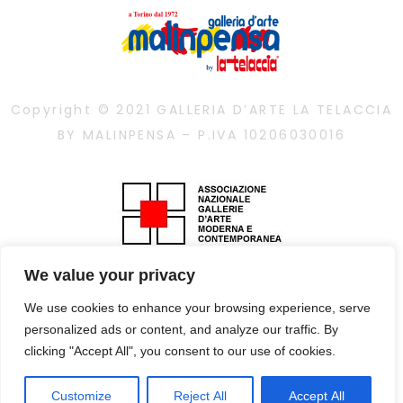
Copyright © 2021 GALLERIA D’ARTE LA TELACCIA
BY MALINPENSA – P.IVA 10206030016
We value your privacy
È vietata la riproduzione, anche parziale, dei
contenuti con qualsiasi mezzo, compresa la
We use cookies to enhance your browsing experience, serve
stampa, se non autorizzata
personalized ads or content, and analyze our traffic. By
clicking "Accept All", you consent to our use of cookies.
Privacy Policy
– design by
vps
Customize
Reject All
Accept All