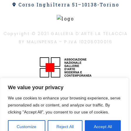
Corso Inghilterra 51–10138-Torino
Copyright © 2021 GALLERIA D’ARTE LA TELACCIA
BY MALINPENSA – P.IVA 10206030016
We value your privacy
È vietata la riproduzione, anche parziale, dei
contenuti con qualsiasi mezzo, compresa la
We use cookies to enhance your browsing experience, serve
stampa, se non autorizzata
personalized ads or content, and analyze our traffic. By
clicking "Accept All", you consent to our use of cookies.
Privacy Policy
– design by
vps
Customize
Reject All
Accept All