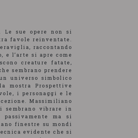
. Le sue opere non si
tra favole reinventate.
meraviglia, raccontando
, e l’arte si apre come
scono creature fatate,
e che sembrano prendere
 un universo simbolico
la mostra Prospettive
vole, i personaggi e le
rcezione. Massimiliano
ci sembrano vibrare in
o passivamente ma si
tano finestre su mondi
tecnica evidente che si