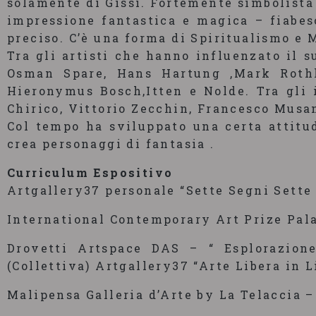
solamente di Gissi. Fortemente simbolista 
impressione fantastica e magica – fiabes
preciso. C’è una forma di Spiritualismo e M
Tra gli artisti che hanno influenzato il 
Osman Spare, Hans Hartung ,Mark Rothk
Hieronymus Bosch,Itten e Nolde. Tra gli 
Chirico, Vittorio Zecchin, Francesco Musa
Col tempo ha sviluppato una certa attitud
crea personaggi di fantasia .
Curriculum Espositivo
Artgallery37 personale “Sette Segni Sette
International Contemporary Art Prize Pala
Drovetti Artspace DAS – “ Esplorazion
(Collettiva) Artgallery37 “Arte Libera in L
Malipensa Galleria d’Arte by La Telaccia 