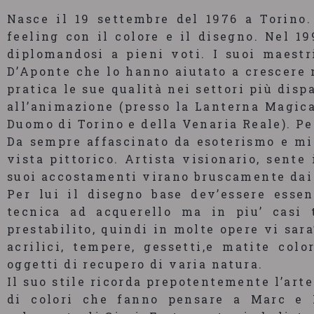
Nasce il 19 settembre del 1976 a Torino
feeling con il colore e il disegno. Nel 19
diplomandosi a pieni voti. I suoi maestr
D’Aponte che lo hanno aiutato a crescere 
pratica le sue qualità nei settori più disp
all’animazione (presso la Lanterna Magica 
Duomo di Torino e della Venaria Reale). Per
Da sempre affascinato da esoterismo e mi
vista pittorico. Artista visionario, sente
suoi accostamenti virano bruscamente dai c
Per lui il disegno base dev’essere essen
tecnica ad acquerello ma in piu’ casi 
prestabilito, quindi in molte opere vi sar
acrilici, tempere, gessetti,e matite colo
oggetti di recupero di varia natura.
Il suo stile ricorda prepotentemente l’arte
di colori che fanno pensare a Marc e 