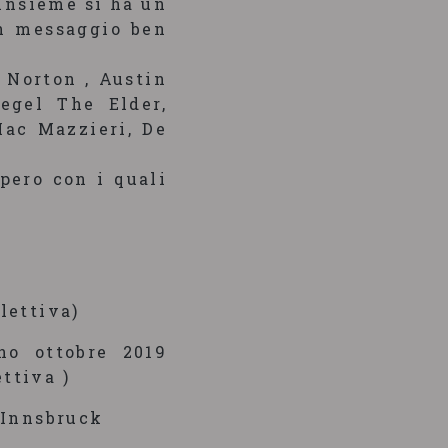
’insieme si ha un
un messaggio ben
 Norton , Austin
egel The Elder,
Mac Mazzieri, De
pero con i quali
lettiva)
no ottobre 2019
ttiva )
 Innsbruck