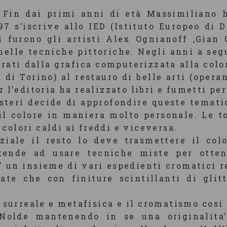
. Fin dai primi anni di età Massimiliano
97 s’iscrive allo IED (Istituto Europeo di 
i furono gli artisti Alex Ognianoff ,Gian
nelle tecniche pittoriche. Negli anni a seg
arati dalla grafica computerizzata alla colo
di Torino) al restauro di belle arti (opera
 l’editoria ha realizzato libri e fumetti per
steri decide di approfondire queste temati
 il colore in maniera molto personale. Le t
olori caldi ai freddi e viceversa.
ziale il resto lo deve trasmettere il colo
tende ad usare tecniche miste per ottene
a’ un insieme di vari espedienti cromatici r
rate che con finiture scintillanti di glit
 surreale e metafisica e il cromatismo cosi 
Nolde mantenendo in se una originalita’