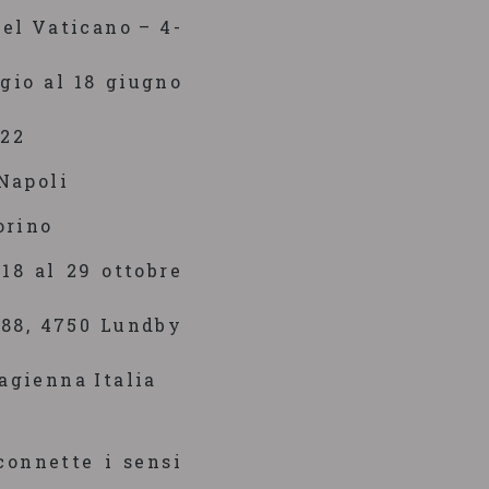
el Vaticano – 4-
io al 18 giugno
022
Napoli
orino
18 al 29 ottobre
88, 4750 Lundby
agienna Italia
connette i sensi