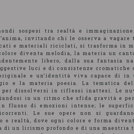
mondi sospesi tra realtà e immaginazione
l’anima, invitando chi le osserva a vagare 
ati e materiali riciclati, si trasforma in 
colore diventa melodia, la materia un canto
ndentemente libero, dalla sua fantasia na
suggestive luci e di consistenze cromatich
originale e un’identità viva capace di in
gio e la materia poesia. La tematica del
per dissolversi in riflessi inattesi. Le nu
iandosi in un ritmo che sfida gravità e pe
 un flusso di emozioni intense; le superfi
icorrenti. Le sue opere non si guardan
o e realtà, dove ogni colore e forma diven
a di un lirismo profondo e di una maestria 