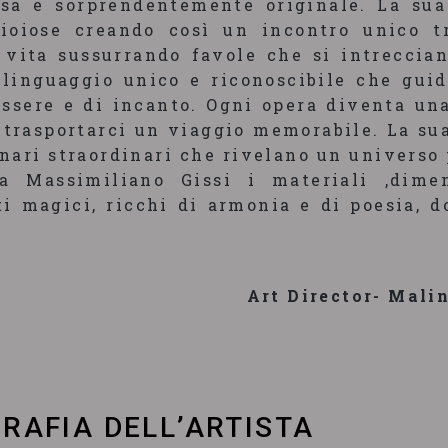
osa e sorprendentemente originale. La su
ioiose creando così un incontro unico tr
 vita sussurrando favole che si intreccia
 linguaggio unico e riconoscibile che guid
essere e di incanto. Ogni opera diventa un
 trasportarci un viaggio memorabile. La su
nari straordinari che rivelano un universo
ta Massimiliano Gissi i materiali ,dimen
i magici, ricchi di armonia e di poesia, d
Art Director- Mali
RAFIA DELL’ARTISTA