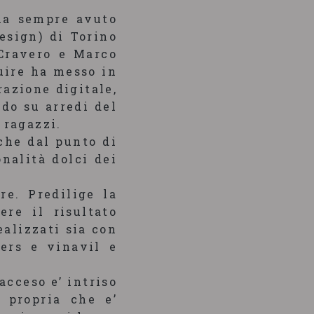
 ha sempre avuto
Design) di Torino
 Cravero e Marco
uire ha messo in
razione digitale,
ndo su arredi del
 ragazzi.
che dal punto di
onalità dolci dei
re. Predilige la
re il risultato
ealizzati sia con
ters e vinavil e
acceso e’ intriso
 propria che e’