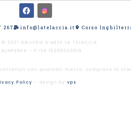
7.267
info@latelaccia.it
Corso Inghilterr
 © 2021 GALLERIA D’ARTE LA TELACCIA
ALINPENSA – P.IVA 10206030016
i contenuti con qualsiasi mezzo, compresa la st
rivacy Policy
– design by
vps