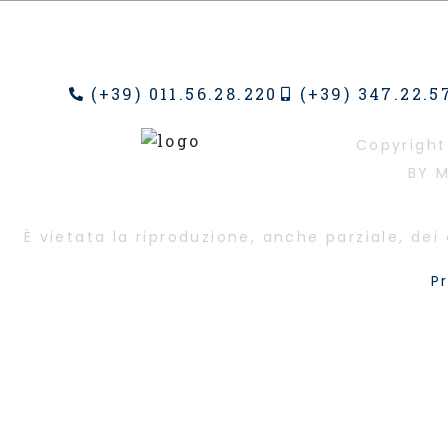
(+39) 011.56.28.220
(+39) 347.22.5
Copyright
BY M
È vietata la riproduzione, anche parziale, de
P