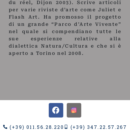
du réel, Dijon 2003). Scrive articoli
per varie riviste d’arte come Juliet e
Flash Art. Ha promosso il progetto
di un grande “Parco d’Arte Vivente”
nel quale si compendiano tutte le
sue esperienze relative alla
dialettica Natura/Cultura e che si è
aperto a Torino nel 2008.
(+39) 011.56.28.220
(+39) 347.22.57.267