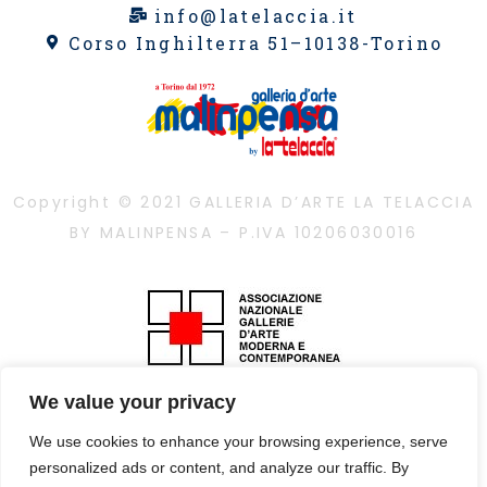
info@latelaccia.it
Corso Inghilterra 51–10138-Torino
Copyright © 2021 GALLERIA D’ARTE LA TELACCIA
BY MALINPENSA – P.IVA 10206030016
We value your privacy
È vietata la riproduzione, anche parziale, dei
contenuti con qualsiasi mezzo, compresa la
We use cookies to enhance your browsing experience, serve
stampa, se non autorizzata
personalized ads or content, and analyze our traffic. By